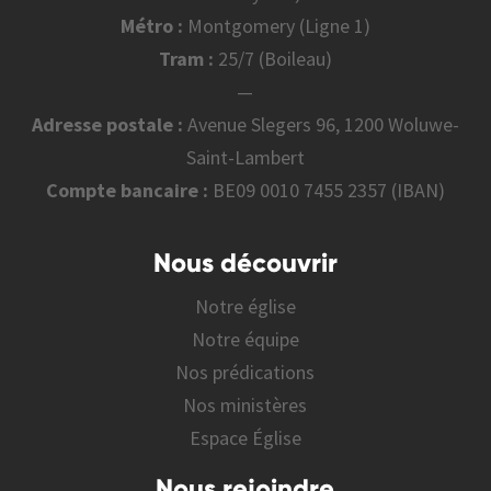
Métro :
Montgomery (Ligne 1)
Tram :
25/7 (Boileau)
—
Adresse postale :
Avenue Slegers 96, 1200 Woluwe-
Saint-Lambert
Compte bancaire :
BE09 0010 7455 2357 (IBAN)
Nous découvrir
Notre église
Notre équipe
Nos prédications
Nos ministères
Espace Église
Nous rejoindre