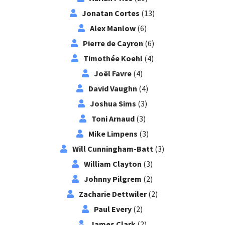
Jonatan Cortes
(13)
Alex Manlow
(6)
Pierre de Cayron
(6)
Timothée Koehl
(4)
Joël Favre
(4)
David Vaughn
(4)
Joshua Sims
(3)
Toni Arnaud
(3)
Mike Limpens
(3)
Will Cunningham-Batt
(3)
William Clayton
(3)
Johnny Pilgrem
(2)
Zacharie Dettwiler
(2)
Paul Every
(2)
James Clark
(2)