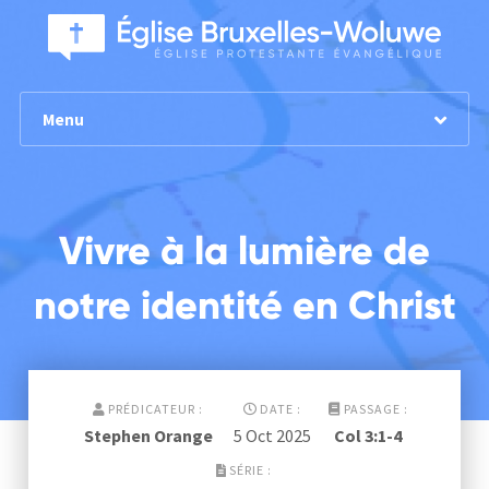
Menu
Vivre à la lumière de
notre identité en Christ
PRÉDICATEUR :
DATE :
PASSAGE :
Stephen Orange
5 Oct 2025
Col 3:1-4
SÉRIE :