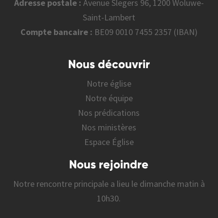
Adresse postale :
Avenue Slegers 96, 1200 Woluwe-
Saint-Lambert
Compte bancaire :
BE09 0010 7455 2357 (IBAN)
Nous découvrir
Notre église
Notre équipe
Nos prédications
Nos ministères
Espace Église
Nous rejoindre
Notre rencontre principale a lieu le dimanche matin à
10h30.