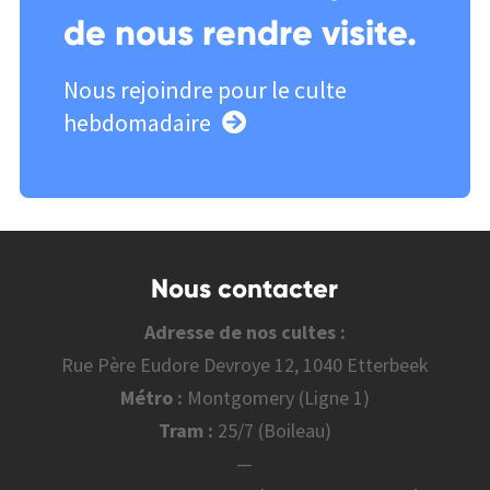
de nous rendre visite.
Nous rejoindre pour le culte
hebdomadaire
Nous contacter
Adresse de nos cultes :
Rue Père Eudore Devroye 12, 1040 Etterbeek
Métro :
Montgomery (Ligne 1)
Tram :
25/7 (Boileau)
—