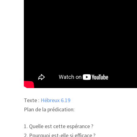
Texte :
Hébreux 6.19
Plan de la prédication:
1. Quelle est cette espérance ?
2. Pourquoi est-elle si efficace ?