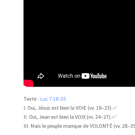
Texte :
Luc 7.18-35
I. Oui, Jésus est bien la VOIE (vv. 18–23) ✅
II. Oui, Jean est bien la VOIX (vv. 24–27) ✅
III. Mais le peuple manque de VOLONTÉ (vv. 28–3