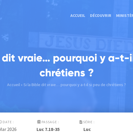
ACCUEIL
DÉCOUVRIR
MINISTÈ
e dit vraie… pourquoi y a-t-i
chrétiens ?
Accueil
» Si la Bible dit vraie… pourquoi y a-t-il si peu de chrétiens ?
DATE :
PASSAGE :
SÉRIE :
Mar 202
6
Luc 7.18-35
Luc