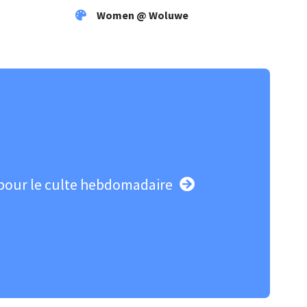
Women @ Woluwe
pour le culte hebdomadaire