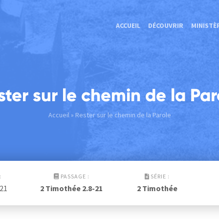
ACCUEIL
DÉCOUVRIR
MINISTÈ
ster sur le chemin de la Par
Accueil
» Rester sur le chemin de la Parole
:
PASSAGE :
SÉRIE :
021
2 Timothée 2.8-21
2 Timothée