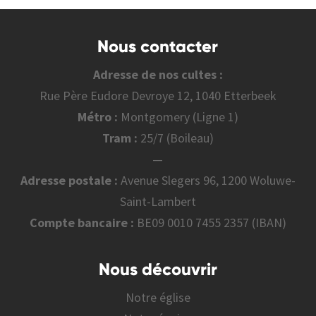
Nous contacter
Adresse de nos cultes :
Rue Père Eudore Devroye 12, 1040 Etterbeek
Métro :
Montgomery (Ligne 1)
Tram :
25/7 (Boileau)
—
Adresse postale :
Avenue Slegers 96, 1200 Woluwe-
Saint-Lambert
Compte bancaire :
BE09 0010 7455 2357 (IBAN)
Nous découvrir
Notre église