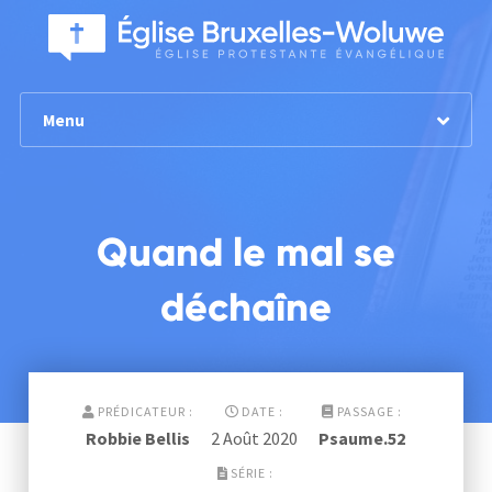
Menu
Quand le mal se
déchaîne
PRÉDICATEUR :
DATE :
PASSAGE :
Robbie Bellis
2 Août 2020
Psaume.52
SÉRIE :