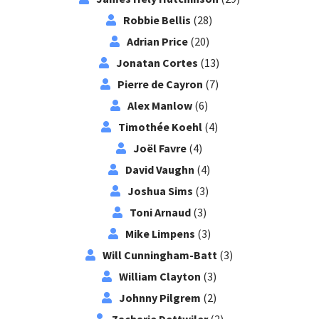
Robbie Bellis
(28)
Adrian Price
(20)
Jonatan Cortes
(13)
Pierre de Cayron
(7)
Alex Manlow
(6)
Timothée Koehl
(4)
Joël Favre
(4)
David Vaughn
(4)
Joshua Sims
(3)
Toni Arnaud
(3)
Mike Limpens
(3)
Will Cunningham-Batt
(3)
William Clayton
(3)
Johnny Pilgrem
(2)