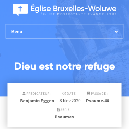
Menu
Dieu est notre refuge
PRÉDICATEUR :
DATE :
PASSAGE :
Benjamin Eggen
8 Nov 2020
Psaume.46
SÉRIE :
Psaumes