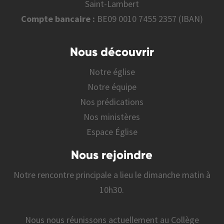
Saint-Lambert
Compte bancaire :
BE09 0010 7455 2357 (IBAN)
Nous découvrir
Notre église
Notre équipe
Nos prédications
Nos ministères
Espace Église
Nous rejoindre
Notre rencontre principale a lieu le dimanche matin à
10h30.
Nous nous réunissons actuellement au Collège