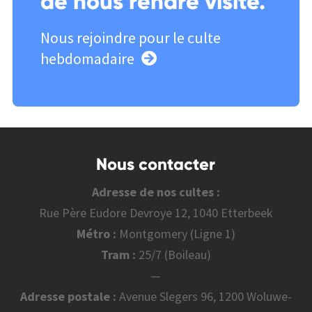
de nous rendre visite.
Nous rejoindre pour le culte
hebdomadaire
Nous contacter
Adresse de nos cultes :
Rue Père Eudore Devroye 12, 1040 Etterbeek
Métro :
Montgomery (Ligne 1)
Tram :
25/7 (Boileau)
—
Adresse postale :
Avenue Slegers 96, 1200 Woluwe-