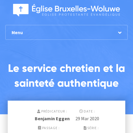
Menu
Le service chretien et la
sainteté authentique
PRÉDICATEUR :
DATE :
Benjamin Eggen
29 Mar 202
0
PASSAGE :
SÉRIE :