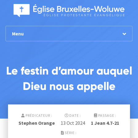
Menu
Le festin d’amour auquel
Dieu nous appelle
PRÉDICATEUR :
DATE :
PASSAGE :
Stephen Orange
13 Oct 2024
1 Jean 4.7-21
SÉRIE :