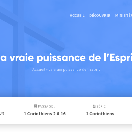
ACCUEIL
DÉCOUVRIR
MINISTÈ
a vraie puissance de l’Espr
Accueil
» La vraie puissance de l’Esprit
:
PASSAGE :
SÉRIE :
023
1 Corinthiens 2.6-16
1 Corinthiens