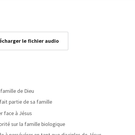
écharger le fichier audio
 famille de Dieu
ait partie de sa famille
er face à Jésus
iorité sur la famille biologique
de à persévérer en tant que disciples de Jésus