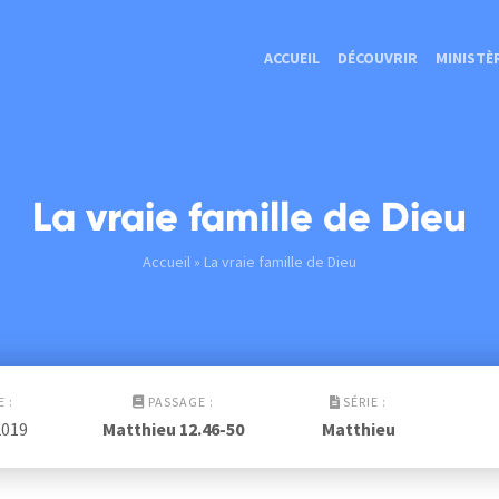
ACCUEIL
DÉCOUVRIR
MINISTÈ
La vraie famille de Dieu
Accueil
» La vraie famille de Dieu
 :
PASSAGE :
SÉRIE :
2019
Matthieu 12.46-50
Matthieu