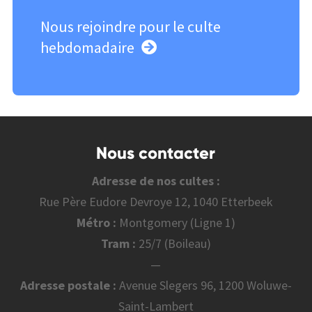
Nous rejoindre pour le culte
hebdomadaire
Nous contacter
Adresse de nos cultes :
Rue Père Eudore Devroye 12, 1040 Etterbeek
Métro :
Montgomery (Ligne 1)
Tram :
25/7 (Boileau)
—
Adresse postale :
Avenue Slegers 96, 1200 Woluwe-
Saint-Lambert