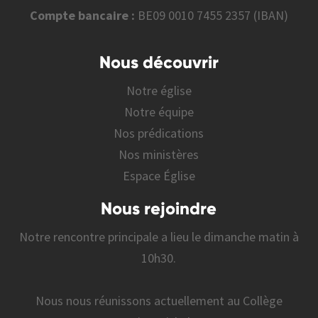
Compte bancaire :
BE09 0010 7455 2357 (IBAN)
Nous découvrir
Notre église
Notre équipe
Nos prédications
Nos ministères
Espace Église
Nous rejoindre
Notre rencontre principale a lieu le dimanche matin à
10h30.
Nous nous réunissons actuellement au Collège