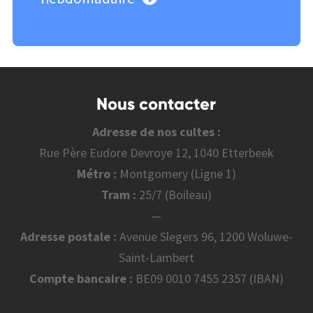
Nous contacter
Adresse de nos cultes :
Rue Père Eudore Devroye 12, 1040 Etterbeek
Métro :
Montgomery (Ligne 1)
Tram :
25/7 (Boileau)
—
Adresse postale :
Avenue Slegers 96, 1200 Woluwe-
Saint-Lambert
Compte bancaire :
BE09 0010 7455 2357 (IBAN)