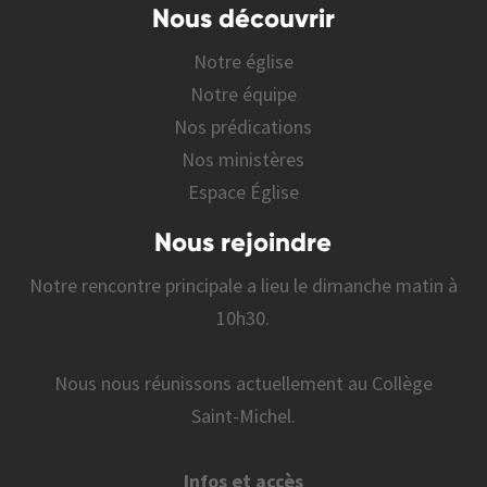
Nous découvrir
Notre église
Notre équipe
Nos prédications
Nos ministères
Espace Église
Nous rejoindre
Notre rencontre principale a lieu le dimanche matin à
10h30.
Nous nous réunissons actuellement au Collège
Saint-Michel.
Infos et accès