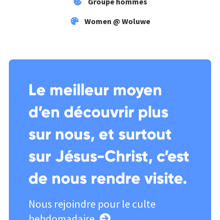
Groupe hommes
Women @ Woluwe
Le meilleur moyen
d’en découvrir plus
sur nous, et surtout
sur Jésus-Christ, c’est
de nous rendre visite.
Nous rejoindre pour le culte
hebdomadaire