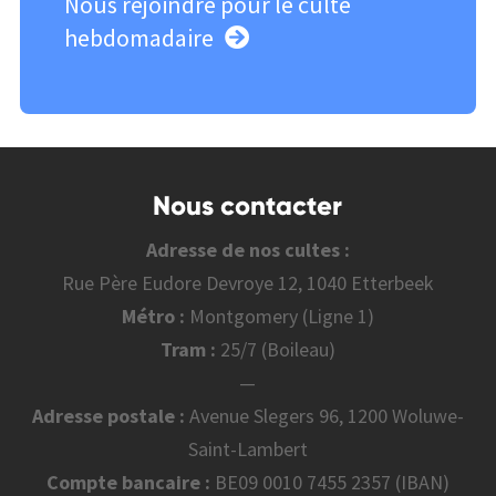
Nous rejoindre pour le culte
hebdomadaire
Nous contacter
Adresse de nos cultes :
Rue Père Eudore Devroye 12, 1040 Etterbeek
Métro :
Montgomery (Ligne 1)
Tram :
25/7 (Boileau)
—
Adresse postale :
Avenue Slegers 96, 1200 Woluwe-
Saint-Lambert
Compte bancaire :
BE09 0010 7455 2357 (IBAN)