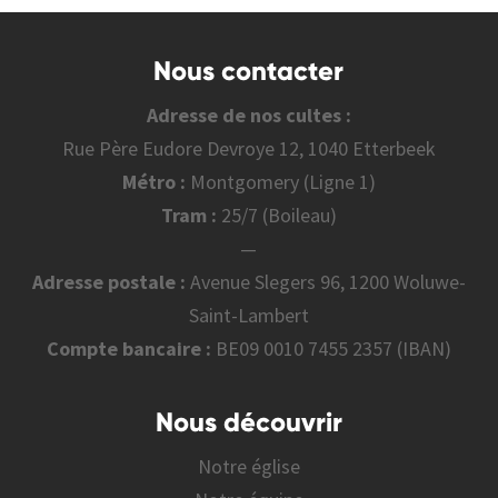
Nous contacter
Adresse de nos cultes :
Rue Père Eudore Devroye 12, 1040 Etterbeek
Métro :
Montgomery (Ligne 1)
Tram :
25/7 (Boileau)
—
Adresse postale :
Avenue Slegers 96, 1200 Woluwe-
Saint-Lambert
Compte bancaire :
BE09 0010 7455 2357 (IBAN)
Nous découvrir
Notre église