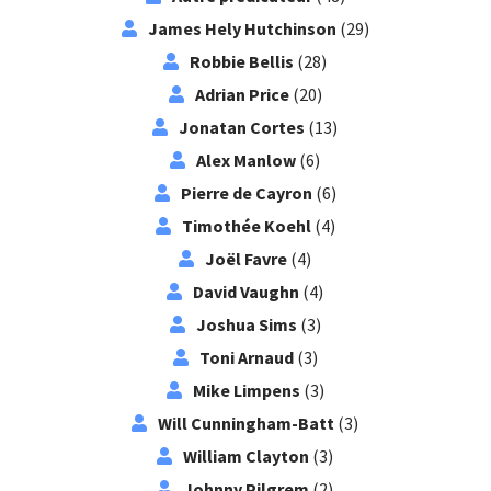
James Hely Hutchinson
(29)
Robbie Bellis
(28)
Adrian Price
(20)
Jonatan Cortes
(13)
Alex Manlow
(6)
Pierre de Cayron
(6)
Timothée Koehl
(4)
Joël Favre
(4)
David Vaughn
(4)
Joshua Sims
(3)
Toni Arnaud
(3)
Mike Limpens
(3)
Will Cunningham-Batt
(3)
William Clayton
(3)
Johnny Pilgrem
(2)