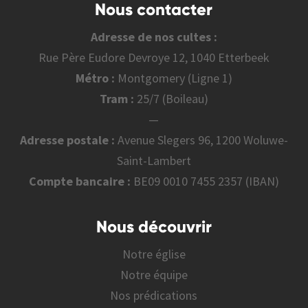
Nous contacter
Adresse de nos cultes :
Rue Père Eudore Devroye 12, 1040 Etterbeek
Métro :
Montgomery (Ligne 1)
Tram :
25/7 (Boileau)
—
Adresse postale :
Avenue Slegers 96, 1200 Woluwe-
Saint-Lambert
Compte bancaire :
BE09 0010 7455 2357 (IBAN)
Nous découvrir
Notre église
Notre équipe
Nos prédications