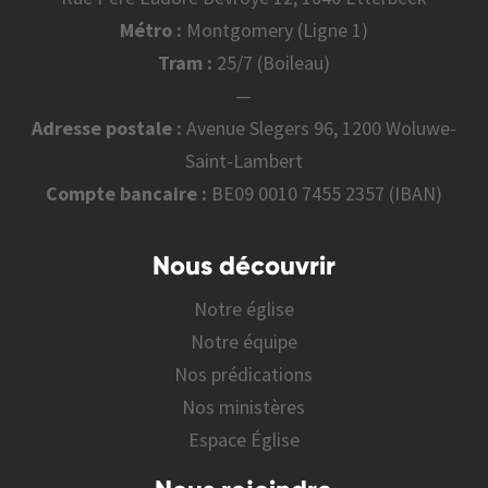
Métro :
Montgomery (Ligne 1)
Tram :
25/7 (Boileau)
—
Adresse postale :
Avenue Slegers 96, 1200 Woluwe-
Saint-Lambert
Compte bancaire :
BE09 0010 7455 2357 (IBAN)
Nous découvrir
Notre église
Notre équipe
Nos prédications
Nos ministères
Espace Église