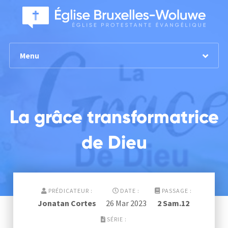
Menu
La grâce transformatrice
de Dieu
PRÉDICATEUR :
DATE :
PASSAGE :
Jonatan Cortes
26 Mar 202
3
2 Sam.12
SÉRIE :