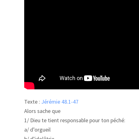
Texte :
Jérémie 48.1-47
Alors sache que
1/ Dieu te tient responsable pour ton péché:
a/ d’orgueil
b/ d’idolâtrie