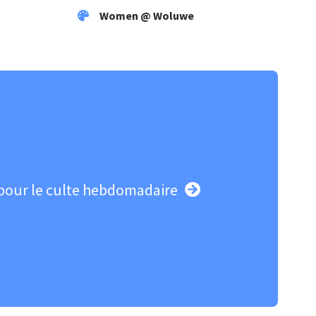
Women @ Woluwe
pour le culte hebdomadaire