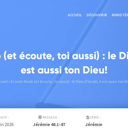
ACCUEIL
DÉCOUVRIR
MINISTÈ
et écoute, toi aussi) : le Die
est aussi ton Dieu!
cueil
» Écoute Moab (et écoute, toi aussi) : le Dieu d’Israël, il est aussi ton D
DATE :
PASSAGE :
SÉRIE :
uin 2026
Jérémie 48.1-47
Jérémie