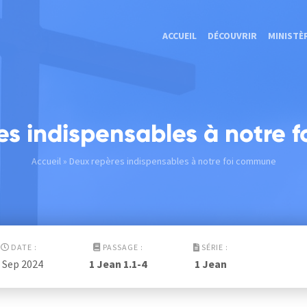
ACCUEIL
DÉCOUVRIR
MINISTÈ
es indispensables à notre 
Accueil
» Deux repères indispensables à notre foi commune
DATE :
PASSAGE :
SÉRIE :
 Sep 2024
1 Jean 1.1-4
1 Jean