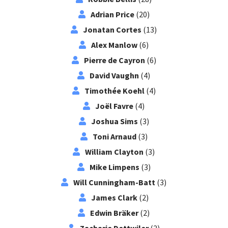
Adrian Price
(20)
Jonatan Cortes
(13)
Alex Manlow
(6)
Pierre de Cayron
(6)
David Vaughn
(4)
Timothée Koehl
(4)
Joël Favre
(4)
Joshua Sims
(3)
Toni Arnaud
(3)
William Clayton
(3)
Mike Limpens
(3)
Will Cunningham-Batt
(3)
James Clark
(2)
Edwin Bräker
(2)
Zacharie Dettwiler
(2)