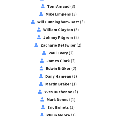
Toni Arnaud
(3)
Mike Limpens
(3)
Will Cunningham-Batt
(3)
William Clayton
(3)
Johnny Pilgrem
(2)
Zacharie Dettwiler
(2)
Paul Every
(2)
James Clark
(2)
Edwin Bräker
(2)
Dany Hameau
(1)
Martin Bräker
(1)
Yves Duchenne
(1)
Mark Deneui
(1)
Eric Bohets
(1)
Philip Moore
(1)