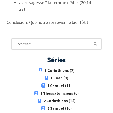
avec sagesse ? la femme d’Abel (20,14-
22)
Conclusion: Que notre roi revienne bientôt !
Séries
1 Corinthiens
(2)
1 Jean
(9)
1 Samuel
(11)
1 Thessaloniciens
(6)
2 Corinthiens
(14)
2 Samuel
(16)