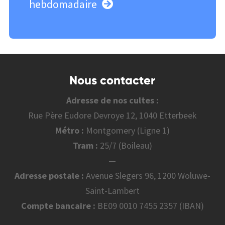
hebdomadaire
Nous contacter
Adresse de nos cultes :
Rue Père Eudore Devroye 12, 1040 Etterbeek
Métro :
Montgomery (Ligne 1)
Tram :
25/7 (Boileau)
—
Adresse postale :
Avenue Slegers 96, 1200 Woluwe-
Saint-Lambert
Compte bancaire :
BE09 0010 7455 2357 (IBAN)