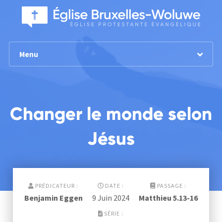
Menu
Changer le monde selon
Jésus
PRÉDICATEUR :
DATE :
PASSAGE :
Benjamin Eggen
9 Juin 2024
Matthieu 5.13-16
SÉRIE :