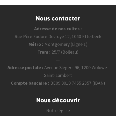
Nous contacter
Adresse de nos cultes :
Rue Père Eudore Devroye 12, 1040 Etterbeek
Métro :
Montgomery (Ligne 1)
Tram :
25/7 (Boileau)
—
Adresse postale :
Avenue Slegers 96, 1200 Woluwe-
Saint-Lambert
Compte bancaire :
BE09 0010 7455 2357 (IBAN)
Nous découvrir
Notre église