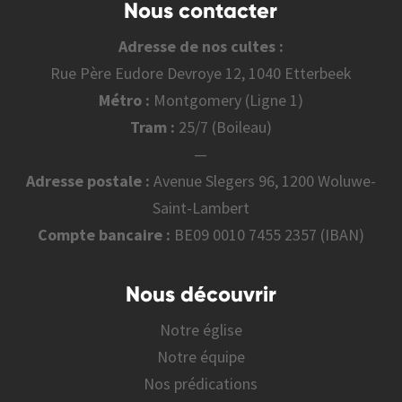
Nous contacter
Adresse de nos cultes :
Rue Père Eudore Devroye 12, 1040 Etterbeek
Métro :
Montgomery (Ligne 1)
Tram :
25/7 (Boileau)
—
Adresse postale :
Avenue Slegers 96, 1200 Woluwe-
Saint-Lambert
Compte bancaire :
BE09 0010 7455 2357 (IBAN)
Nous découvrir
Notre église
Notre équipe
Nos prédications