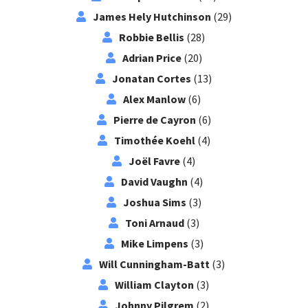
James Hely Hutchinson
(29)
Robbie Bellis
(28)
Adrian Price
(20)
Jonatan Cortes
(13)
Alex Manlow
(6)
Pierre de Cayron
(6)
Timothée Koehl
(4)
Joël Favre
(4)
David Vaughn
(4)
Joshua Sims
(3)
Toni Arnaud
(3)
Mike Limpens
(3)
Will Cunningham-Batt
(3)
William Clayton
(3)
Johnny Pilgrem
(2)