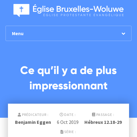
Menu
Ce qu’il y a de plus
impressionnant
PRÉDICATEUR :
DATE :
PASSAGE :
Benjamin Eggen
6 Oct 2019
Hébreux 12.18-29
SÉRIE :