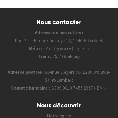
Nous contacter
Adresse de nos cultes :
Rue Père Eudore Devroye 12, 1040 Etterbeek
Métro :
Montgomery (Ligne 1)
Tram :
25/7 (Boileau)
—
Adresse postale :
Avenue Slegers 96, 1200 Woluwe-
Saint-Lambert
Compte bancaire :
BE09 0010 7455 2357 (IBAN)
Nous découvrir
Notre église