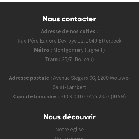
Nous contacter
Adresse de nos cultes :
Rue Père Eudore Devroye 12, 1040 Etterbeek
Métro :
Montgomery (Ligne 1)
Tram :
25/7 (Boileau)
—
Adresse postale :
Avenue Slegers 96, 1200 Woluwe-
Saint-Lambert
Compte bancaire :
BE09 0010 7455 2357 (IBAN)
Nous découvrir
Notre église
Notre équipe